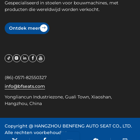
Gespecialiseerd in stoelen voor bouwmachines, met
producten die wereldwijd worden verkocht.
Ontdek meer
(86)-0571-82550327
info@bfseats.com
Yongliancun Industriezone, Guali Town, Xiaoshan,
Hangzhou, China
Copyright @
HANGZHOU BENFENG AUTO SEAT CO., LTD.
Alle rechten voorbehouden
浙ICP备20022099号